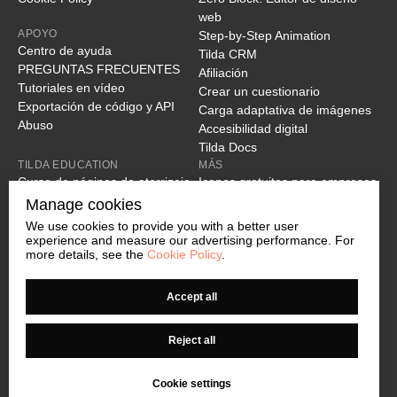
web
APOYO
Step-by-Step Animation
Centro de ayuda
Tilda CRM
PREGUNTAS FRECUENTES
Afiliación
Tutoriales en vídeo
Crear un cuestionario
Exportación de código y API
Carga adaptativa de imágenes
Abuso
Accesibilidad digital
Tilda Docs
TILDA EDUCATION
MÁS
Curso de páginas de aterrizaje
Iconos gratuitos para empresas
Curso de marketing digital
Creador de URL de campaña
Manage cookies
Curso de animación web
Biblioteca de colores
We use cookies to provide you with a better user
Cómo crear un sitio web
Tipo de letra Tilda Sans
experience and measure our advertising performance. For
more details, see the
Cookie Policy
.
Guía completa del Zero Block
Comprobador de enlaces rotos
Cómo mejorar la navegación
Editor vectorial en línea
web
Accept all
Cómo mejorar su SEO en Tilda
10 principios del buen diseño
Reject all
web
Cómo elegir un tipo de letra
Cookie settings
Seminarios en línea