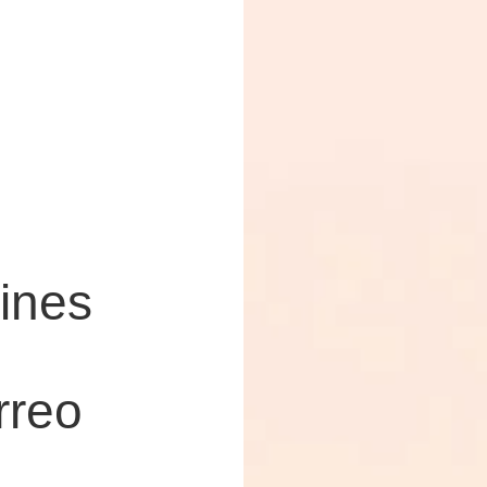
tines
rreo