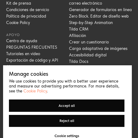
Kit de prensa
correo electrónico
Condiciones de servicio
Generador de formularios en línea
Política de privacidad
Zero Block. Editor de diseño web
Cookie Policy
Step-by-Step Animation
Tilda CRM
APOYO
Afiliación
Centro de ayuda
Crear un cuestionario
PREGUNTAS FRECUENTES
Carga adaptativa de imágenes
Tutoriales en vídeo
Accesibilidad digital
Exportación de código y API
Tilda Docs
Abuso
TILDA EDUCATION
MÁS
Manage cookies
Curso de páginas de aterrizaje
Iconos gratuitos para empresas
We use cookies to provide you with a better user experience
Curso de marketing digital
Creador de URL de campaña
and measure our advertising performance. For more details,
see the
Cookie Policy
.
Curso de animación web
Biblioteca de colores
Cómo crear un sitio web
Tipo de letra Tilda Sans
Guía completa del Zero Block
Comprobador de enlaces rotos
Accept all
Cómo mejorar la navegación web
Editor vectorial en línea
Cómo mejorar su SEO en Tilda
Reject all
10 principios del buen diseño web
Cómo elegir un tipo de letra
Cookie settings
Seminarios en línea