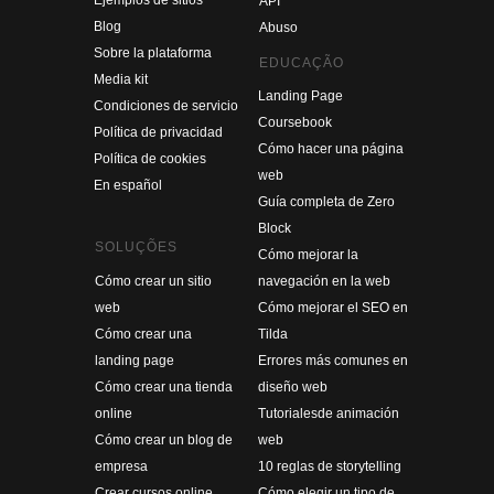
API
Blog
Abuso
Sobre la plataforma
EDUCAÇÃO
Media kit
Landing Page
Condiciones de servicio
Coursebook
Política de privacidad
Cómo hacer una página
Política de cookies
web
En español
Guía completa de Zero
Block
SOLUÇÕES
Cómo mejorar la
Cómo crear un sitio
navegación en la web
web
Cómo mejorar el SEO en
Cómo crear una
Tilda
landing page
Errores más comunes en
Cómo crear una tienda
diseño web
online
Tutoriales
de animación
Cómo crear un blog de
web
empresa
10 reglas de storytelling
Crear cursos online
Cómo elegir un tipo de