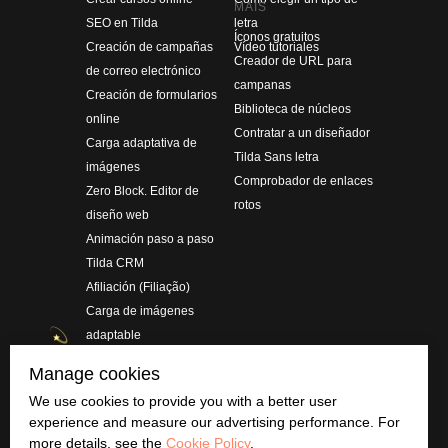
MAIS
SEO en Tilda
letra
Íconos gratuitos
Creación de campañas
Vídeo tutoriales
Creador de URL para
de correo electrónico
campanas
Creación de formularios
Biblioteca de núcleos
online
Contratar a un diseñador
Carga adaptativa de
Tilda Sans letra
imágenes
Comprobador de enlaces
Zero Block. Editor de
rotos
diseño web
Animación paso a paso
Tilda CRM
Afiliación (Filiação)
Carga de imágenes
adaptable
Accesibilidad digital en
Manage cookies
Tilda
We use cookies to provide you with a better user
experience and measure our advertising performance. For
more details, see the
Cookie Policy
.