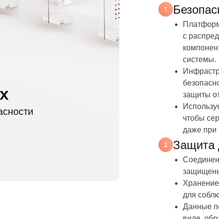
Безопас
Платформ
с распре
компонент
системы.
Инфрастр
безопасно
х
защиты от
Используе
асности
чтобы се
даже при 
Защита 
Соединен
защищены
Хранение 
для собл
Данные п
виде, об