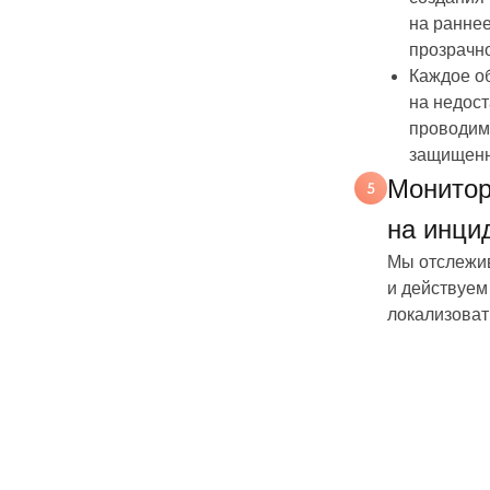
на ранне
прозрачно
Каждое о
на недост
проводим
защищенн
Монитор
на инци
Мы отслежив
и действуем
локализоват