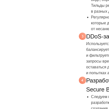
Тильды р
в разных 
Регулярно
которые 
от несанк
DDoS-за
Используетс
балансирует
и фильтрует
запросы вре
оставаться 
и попытках а
Разрабо
Secure 
Следуем 
разработк
создания 