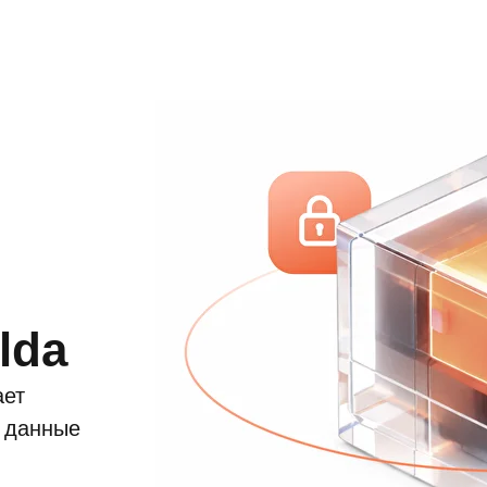
х
lda
ает
и данные