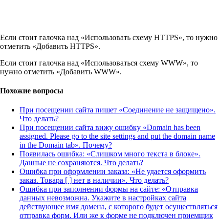
Если стоит галочка над «Использовать схему HTTPS», то нужно
отметить «Добавить HTTPS».
Если стоит галочка над «Использоваться схему WWW», то
нужно отметить «Добавить WWW».
Похожие вопросы
При посещении сайта пишет «Соединение не защищено».
Что делать?
При посещении сайта вижу ошибку «Domain has been
assigned. Please go to the site settings and put the domain name
in the Domain tab». Почему?
Появилась ошибка: «Слишком много текста в блоке».
Данные не сохраняются. Что делать?
Ошибка при оформлении заказа: «Не удается оформить
заказ. Товара [ ] нет в наличии». Что делать?
Ошибка при заполнении формы на сайте: «Отправка
данных невозможна. Укажите в настройках сайта
действующее имя домена, с которого будет осуществляться
отправка форм. Или же к форме не подключен приемщик