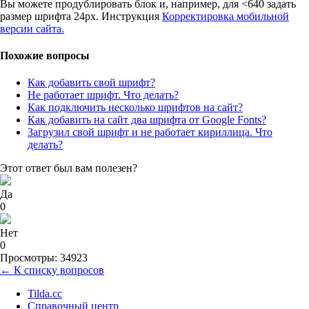
Вы можете продублировать блок и, например, для <640 задать
размер шрифта 24px. Инструкция
Корректировка мобильной
версии сайта.
Похожие вопросы
Как добавить свой шрифт?
Не работает шрифт. Что делать?
Как подключить несколько шрифтов на сайт?
Как добавить на сайт два шрифта от Google Fonts?
Загрузил свой шрифт и не работает кириллица. Что
делать?
Этот ответ был вам полезен?
Да
0
Нет
0
Просмотры: 34923
← К списку вопросов
Tilda.cc
Справочный центр