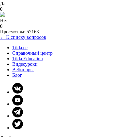
Да
0
Нет
0
Просмотры: 57163
← К списку вопросов
Tilda.cc
Справочный центр
Tilda Education
Видеоуроки
Вебинары
Блог